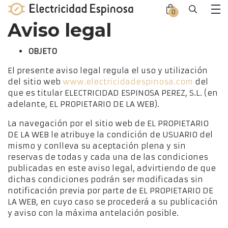
Skip
0
Close
Close
to
Me
Aviso legal
offca
offca
content
men
cart
OBJETO
El presente aviso legal regula el uso y utilización
del sitio web
www.electricidadespinosa.com
del
que es titular ELECTRICIDAD ESPINOSA PEREZ, S.L. (en
adelante, EL PROPIETARIO DE LA WEB).
La navegación por el sitio web de EL PROPIETARIO
DE LA WEB le atribuye la condición de USUARIO del
mismo y conlleva su aceptación plena y sin
reservas de todas y cada una de las condiciones
publicadas en este aviso legal, advirtiendo de que
dichas condiciones podrán ser modificadas sin
notificación previa por parte de EL PROPIETARIO DE
LA WEB, en cuyo caso se procederá a su publicación
y aviso con la máxima antelación posible.