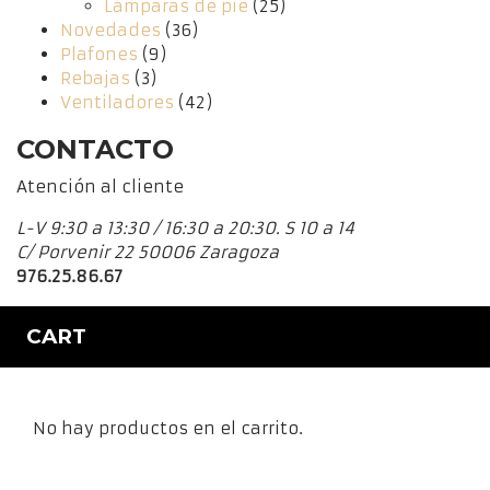
Lámparas de pie
(25)
Novedades
(36)
Plafones
(9)
Rebajas
(3)
Ventiladores
(42)
CONTACTO
Atención al cliente
L-V 9:30 a 13:30 / 16:30 a 20:30. S 10 a 14
C/ Porvenir 22 50006 Zaragoza
976.25.86.67
CART
No hay productos en el carrito.