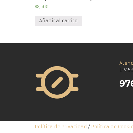
88,50
€
Añadir al carrito
Atenc
L-V 9:
97
Política de Privacidad
/
Política de Cooki