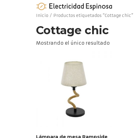
Skip
to
Inicio
/ Productos etiquetados “Cottage chic”
content
Cottage chic
Mostrando el único resultado
Lámpara de mesa Rampside