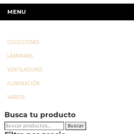
MENU
COLECCIONES
LÁMPARAS
VENTILADORES
ILUMINACIÓN
VARIOS
Busca tu producto
Buscar
Buscar
por: