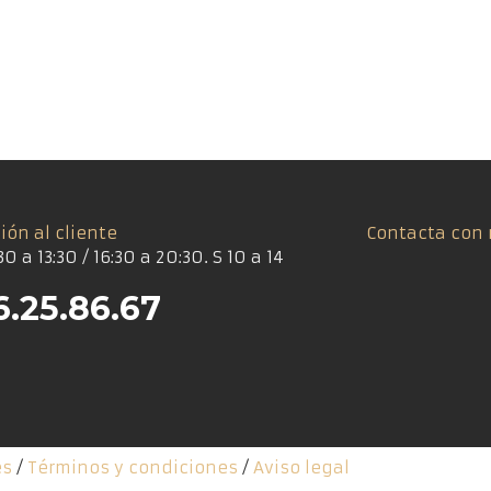
ión al cliente
Contacta con 
30 a 13:30 / 16:30 a 20:30. S 10 a 14
6.25.86.67
es
/
Términos y condiciones
/
Aviso legal