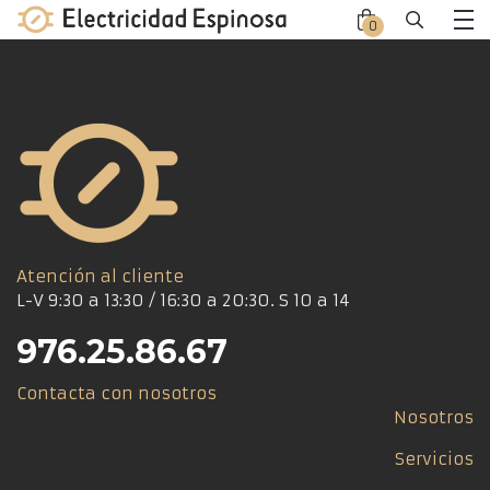
Skip
0
Close
Close
to
Me
offca
offca
content
men
cart
Atención al cliente
L-V 9:30 a 13:30 / 16:30 a 20:30. S 10 a 14
976.25.86.67
Contacta con nosotros
Nosotros
Servicios