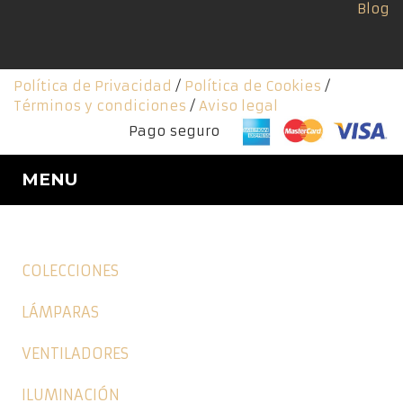
Blog
Política de Privacidad
/
Política de Cookies
/
Términos y condiciones
/
Aviso legal
Pago seguro
MENU
COLECCIONES
LÁMPARAS
VENTILADORES
ILUMINACIÓN