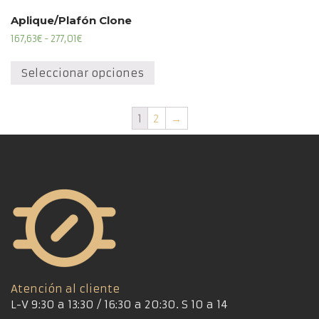
Aplique/Plafón Clone
Rango
167,63
€
-
277,01
€
de
Este
precios:
producto
Seleccionar opciones
desde
tiene
167,63€
múltiples
hasta
1
2
→
variantes.
277,01€
Las
opciones
se
pueden
elegir
en
la
página
de
producto
Atención al cliente
L-V 9:30 a 13:30 / 16:30 a 20:30. S 10 a 14