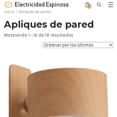
Skip
0
Close
Close
to
Me
Inicio
/ Apliques de pared
offca
offca
content
men
cart
Apliques de pared
Ordenado
Mostrando 1–16 de 18 resultados
por
los
últimos