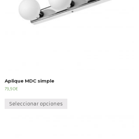
Aplique MDC simple
79,90
€
Este
producto
Seleccionar opciones
tiene
múltiples
variantes.
Las
opciones