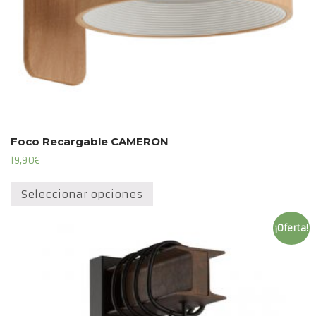
Foco Recargable CAMERON
19,90
€
Este
producto
Seleccionar opciones
tiene
múltiples
¡Oferta!
variantes.
Las
opciones
se
pueden