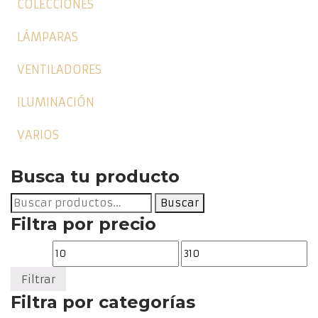
COLECCIONES
LÁMPARAS
VENTILADORES
ILUMINACIÓN
VARIOS
Busca tu producto
Buscar
Buscar
por:
Filtra por precio
Precio
Precio
mínimo
máximo
Filtrar
Filtra por categorías