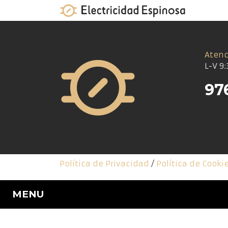
Skip
to
content
Atenc
L-V 9:
97
Política de Privacidad
/
Política de Cooki
MENU