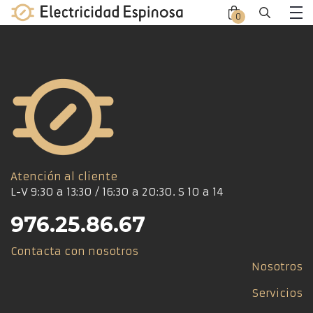
Skip
0
Close
Close
to
Me
offca
offca
content
men
cart
Atención al cliente
L-V 9:30 a 13:30 / 16:30 a 20:30. S 10 a 14
976.25.86.67
Contacta con nosotros
Nosotros
Servicios