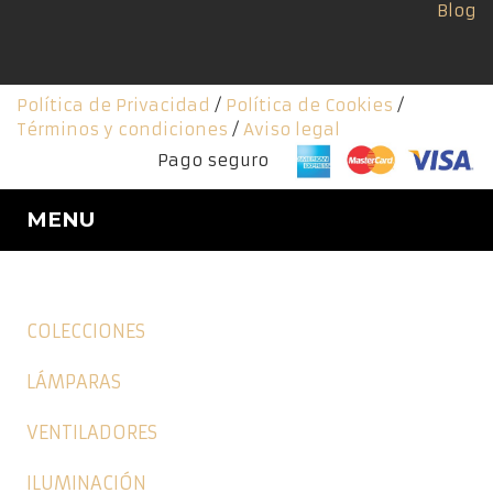
Blog
Política de Privacidad
/
Política de Cookies
/
Términos y condiciones
/
Aviso legal
Pago seguro
MENU
COLECCIONES
LÁMPARAS
VENTILADORES
ILUMINACIÓN