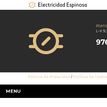
Skip
to
content
Atenc
L-V 9:
97
Política de Privacidad
/
Política de Cooki
MENU