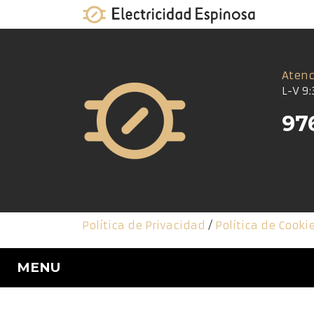
Skip
to
content
Atenc
L-V 9:
97
Política de Privacidad
/
Política de Cooki
MENU