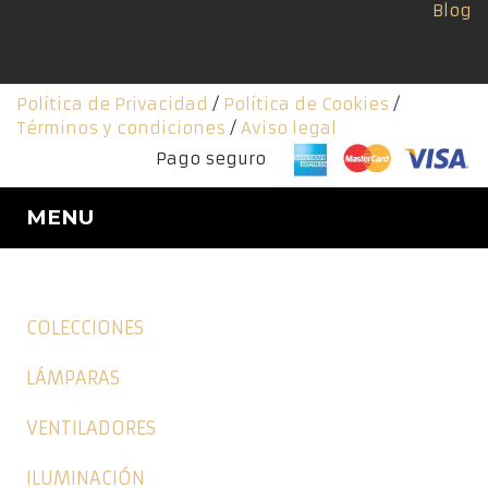
Blog
Política de Privacidad
/
Política de Cookies
/
Términos y condiciones
/
Aviso legal
Pago seguro
MENU
COLECCIONES
LÁMPARAS
VENTILADORES
ILUMINACIÓN