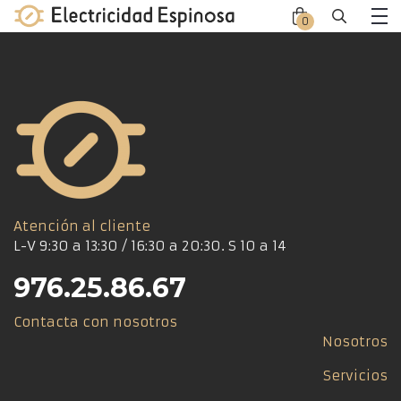
Skip
0
Close
Close
to
Me
offca
offca
content
men
cart
Atención al cliente
L-V 9:30 a 13:30 / 16:30 a 20:30. S 10 a 14
976.25.86.67
Contacta con nosotros
Nosotros
Servicios