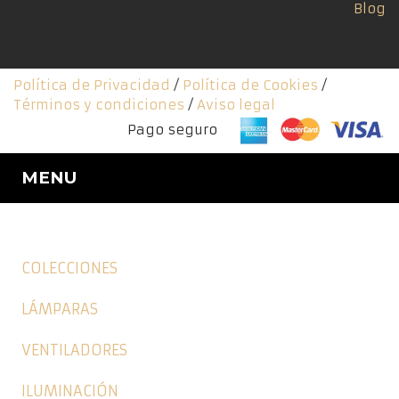
Blog
Política de Privacidad
/
Política de Cookies
/
Términos y condiciones
/
Aviso legal
Pago seguro
MENU
COLECCIONES
LÁMPARAS
VENTILADORES
ILUMINACIÓN