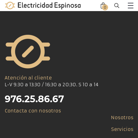
Skip
0
Close
Close
to
Me
offca
offca
content
men
cart
Atención al cliente
L-V 9:30 a 13:30 / 16:30 a 20:30. S 10 a 14
976.25.86.67
Contacta con nosotros
Nosotros
Servicios