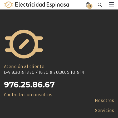
Skip
0
Close
Close
to
Me
offca
offca
content
men
cart
Atención al cliente
L-V 9:30 a 13:30 / 16:30 a 20:30. S 10 a 14
976.25.86.67
Contacta con nosotros
Nosotros
Servicios