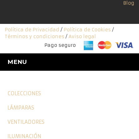
Blog
Política de Privacidad
/
Política de Cookies
/
Términos y condiciones
/
Aviso legal
Pago seguro
MENU
COLECCIONES
LÁMPARAS
VENTILADORES
ILUMINACIÓN