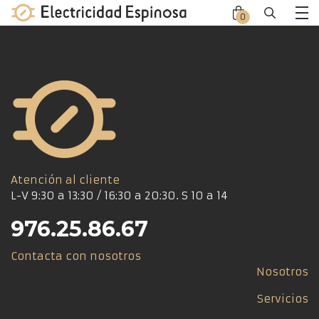
Skip
0
Close
Close
to
Me
offca
offca
content
men
cart
Atención al cliente
L-V 9:30 a 13:30 / 16:30 a 20:30. S 10 a 14
976.25.86.67
Contacta con nosotros
Nosotros
Servicios