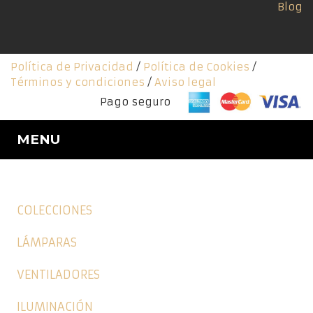
Blog
Política de Privacidad
/
Política de Cookies
/
Términos y condiciones
/
Aviso legal
Pago seguro
MENU
COLECCIONES
LÁMPARAS
VENTILADORES
ILUMINACIÓN