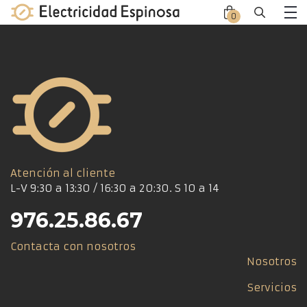
Skip
0
Close
Close
to
Me
offca
offca
content
men
cart
Atención al cliente
L-V 9:30 a 13:30 / 16:30 a 20:30. S 10 a 14
976.25.86.67
Contacta con nosotros
Nosotros
Servicios