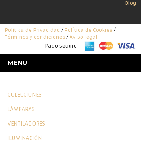
Blog
Política de Privacidad
/
Política de Cookies
/
Términos y condiciones
/
Aviso legal
Pago seguro
MENU
COLECCIONES
LÁMPARAS
VENTILADORES
ILUMINACIÓN