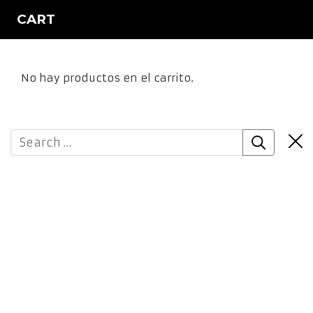
CART
No hay productos en el carrito.
Clos
Search
Sea
Offc