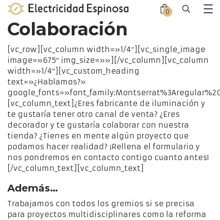
Skip
0
Close
Close
to
Me
Colaboración
offca
offca
content
men
cart
[vc_row][vc_column width=»1/4″][vc_single_image
image=»675″ img_size=»»][/vc_column][vc_column
width=»1/4″][vc_custom_heading
text=»¿Hablamos?»
google_fonts=»font_family:Montserrat%3Aregular%
[vc_column_text]¿Eres fabricante de iluminación y
te gustaría tener otro canal de venta? ¿Eres
decorador y te gustaría colaborar con nuestra
tienda? ¿Tienes en mente algún proyecto que
podamos hacer realidad? ¡Rellena el formulario y
nos pondremos en contacto contigo cuanto antes!
[/vc_column_text][vc_column_text]
Además…
Trabajamos con todos los gremios si se precisa
para proyectos multidisciplinares como la reforma