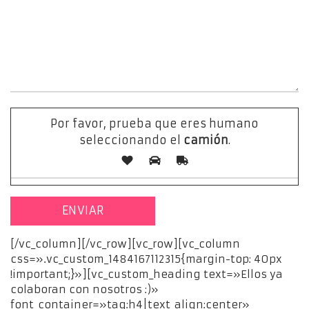
Por favor, prueba que eres humano
seleccionando el
camión
.
[/vc_column][/vc_row][vc_row][vc_column
css=».vc_custom_1484167112315{margin-top: 40px
!important;}»][vc_custom_heading text=»Ellos ya
colaboran con nosotros :)»
font_container=»tag:h4|text_align:center»