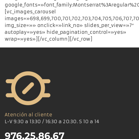
google_fonts=»font_family:Montserrat%3Aregular%
[vc_images_carousel
images=»698,699,700,701,702,703,704,705,706,707,7
img_size=»» onclick=»link_no» slides_per_view=»7″
autoplay=»yes» hide_pagination_control=»yes»
wrap=»yes»][/vc_column][/vc_row]
Atención al cliente
L-V 9:30 a 13:30 / 16:30 a 20:30. S 10 a 14
976.25.86.67