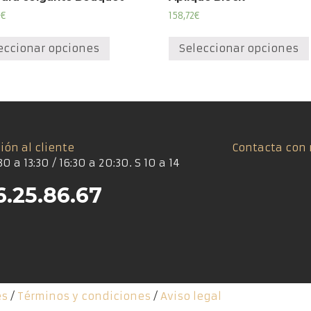
8
€
158,72
€
Este
producto
eccionar opciones
Seleccionar opciones
tiene
múltiples
variantes.
Las
opciones
se
ión al cliente
Contacta con 
pueden
30 a 13:30 / 16:30 a 20:30. S 10 a 14
elegir
en
6.25.86.67
la
página
de
producto
es
/
Términos y condiciones
/
Aviso legal