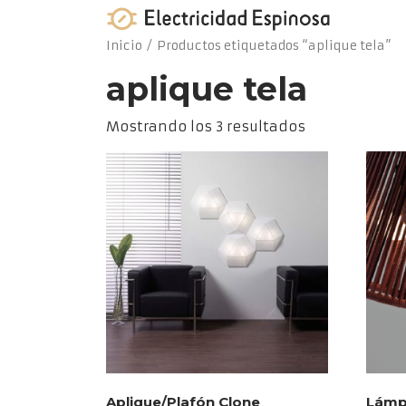
Skip
to
Inicio
/ Productos etiquetados “aplique tela”
content
aplique tela
Ordenado
Mostrando los 3 resultados
por
los
últimos
Aplique/Plafón Clone
Lámp