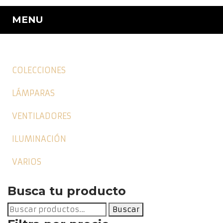
MENU
COLECCIONES
LÁMPARAS
VENTILADORES
ILUMINACIÓN
VARIOS
Busca tu producto
Buscar
Buscar
por: