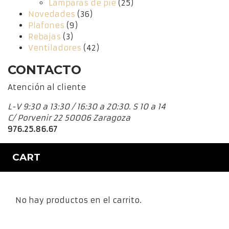
Lámparas de pie
(25)
Novedades
(36)
Plafones
(9)
Rebajas
(3)
Ventiladores
(42)
CONTACTO
Atención al cliente
L-V 9:30 a 13:30 / 16:30 a 20:30. S 10 a 14
C/ Porvenir 22 50006 Zaragoza
976.25.86.67
CART
No hay productos en el carrito.