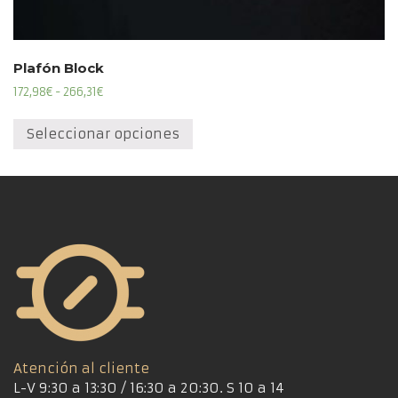
Plafón Block
Rango
172,98
€
-
266,31
€
de
Este
precios:
producto
Seleccionar opciones
desde
tiene
172,98€
múltiples
hasta
variantes.
266,31€
Las
opciones
se
pueden
elegir
en
la
página
Atención al cliente
de
L-V 9:30 a 13:30 / 16:30 a 20:30. S 10 a 14
producto