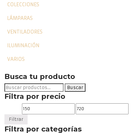
COLECCIONES
LÁMPARAS
VENTILADORES
ILUMINACIÓN
VARIOS
Busca tu producto
Buscar
Buscar
por:
Filtra por precio
Precio
Precio
mínimo
máximo
Filtrar
Filtra por categorías