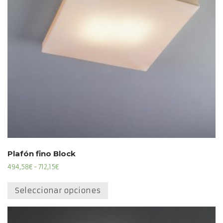
elegir
en
la
página
de
producto
Plafón fino Block
Rango
494,58
€
-
712,15
€
de
Este
precios:
producto
Seleccionar opciones
desde
tiene
494,58€
múltiples
hasta