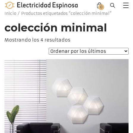
Skip
0
Close
Close
to
Me
Inicio
/ Productos etiquetados “colección minimal”
offca
offca
content
men
cart
colección minimal
Ordenado
Mostrando los 4 resultados
por
los
últimos