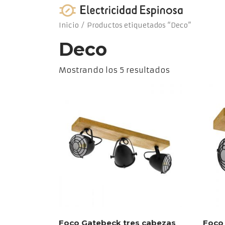
Skip
to
Inicio
/ Productos etiquetados “Deco”
content
Deco
Ordenado
Mostrando los 5 resultados
por
los
últimos
Foco Gatebeck tres cabezas
Foco