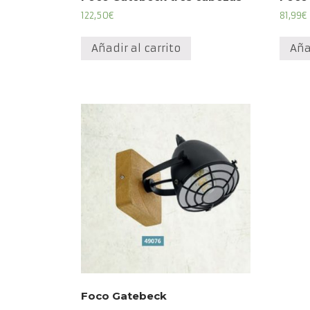
122,50
€
81,99
€
Añadir al carrito
Aña
Foco Gatebeck