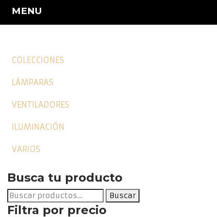
MENU
COLECCIONES
LÁMPARAS
VENTILADORES
ILUMINACIÓN
VARIOS
Busca tu producto
Buscar
Buscar
por:
Filtra por precio