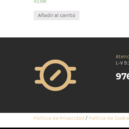
40,99
€
Añadir al carrito
Atenc
L-V 9:
97
Política de Privacidad
/
Política de Cooki