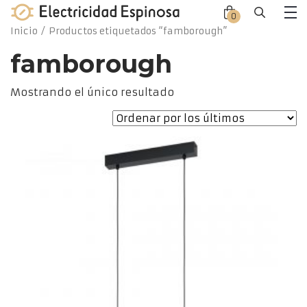
Skip
0
Close
Close
to
Me
Inicio
/ Productos etiquetados “famborough”
offca
offca
content
men
cart
famborough
Mostrando el único resultado