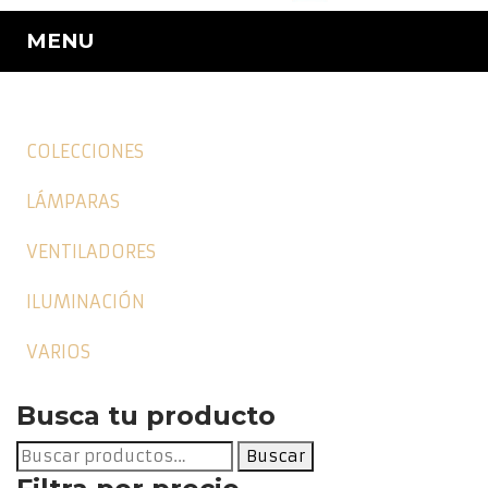
MENU
COLECCIONES
LÁMPARAS
VENTILADORES
ILUMINACIÓN
VARIOS
Busca tu producto
Buscar
Buscar
por: