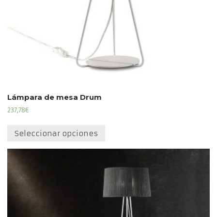
Lámpara de mesa Drum
237,78
€
Este
producto
Seleccionar opciones
tiene
múltiples
variantes.
Las
opciones
se
pueden