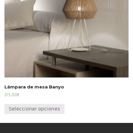
en
la
página
de
producto
Lámpara de mesa Banyo
215,00
€
Este
producto
Seleccionar opciones
tiene
múltiples
variantes.