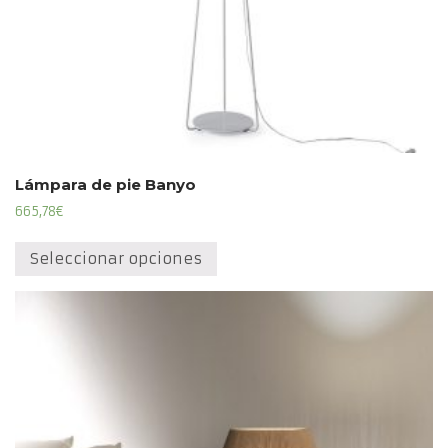
Lámpara de pie Banyo
665,78
€
Este
producto
Seleccionar opciones
tiene
múltiples
variantes.
Las
opciones
se
pueden
elegir