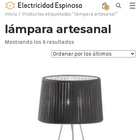
Skip
0
Close
Close
to
Me
Inicio
/ Productos etiquetados “lámpara artesanal”
offca
offca
content
men
cart
lámpara artesanal
Ordenado
Mostrando los 6 resultados
por
los
últimos