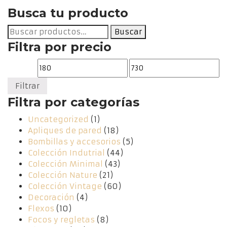
Busca tu producto
Buscar
Buscar
por:
Filtra por precio
Precio
Precio
mínimo
máximo
Filtrar
Filtra por categorías
Uncategorized
(1)
Apliques de pared
(18)
Bombillas y accesorios
(5)
Colección Indutrial
(44)
Colección Minimal
(43)
Colección Nature
(21)
Colección Vintage
(60)
Decoración
(4)
Flexos
(10)
Focos y regletas
(8)