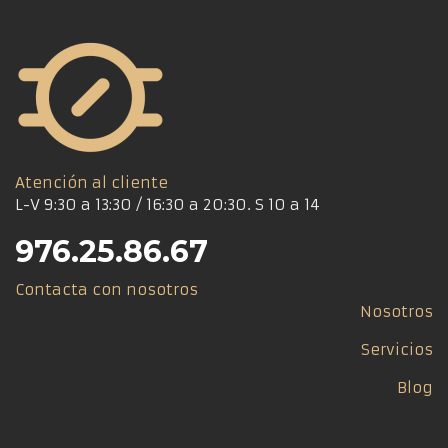
Las
opciones
se
pueden
elegir
en
la
página
Atención al cliente
de
L-V 9:30 a 13:30 / 16:30 a 20:30. S 10 a 14
producto
976.25.86.67
Contacta con nosotros
Nosotros
Servicios
Blog