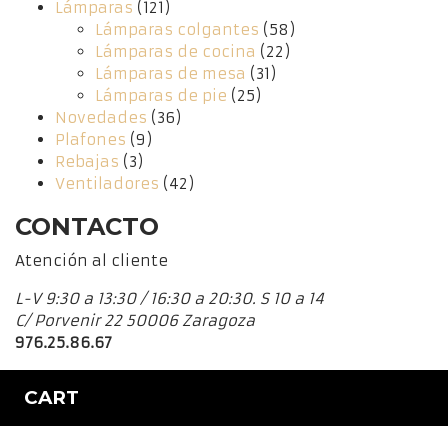
Lámparas
(121)
Lámparas colgantes
(58)
Lámparas de cocina
(22)
Lámparas de mesa
(31)
Lámparas de pie
(25)
Novedades
(36)
Plafones
(9)
Rebajas
(3)
Ventiladores
(42)
CONTACTO
Atención al cliente
L-V 9:30 a 13:30 / 16:30 a 20:30. S 10 a 14
C/ Porvenir 22 50006 Zaragoza
976.25.86.67
CART