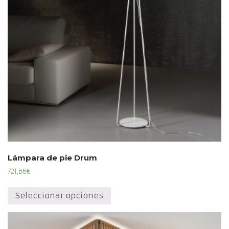
elegir
en
la
página
de
producto
Lámpara de pie Drum
721,66
€
Este
producto
Seleccionar opciones
tiene
múltiples