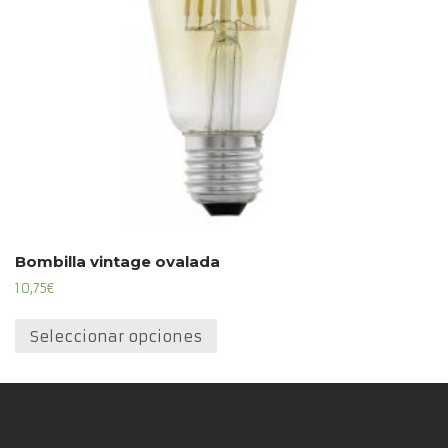
Bombilla vintage ovalada
10,75
€
Este
producto
Seleccionar opciones
tiene
múltiples
variantes.
Las
opciones