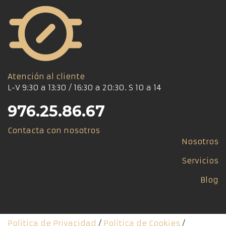
se
pueden
elegir
en
la
página
Atención al cliente
de
L-V 9:30 a 13:30 / 16:30 a 20:30. S 10 a 14
producto
976.25.86.67
Contacta con nosotros
Nosotros
Servicios
Blog
Política de Privacidad
/
Política de Cookies
/