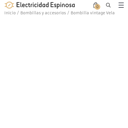
Skip
0
Close
Close
to
Me
Inicio
/
Bombillas y accesorios
/ Bombilla vintage Vela
offca
offca
content
men
cart