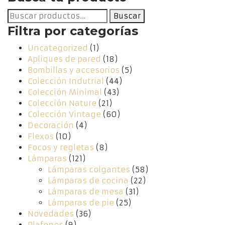
Buscar
Buscar
por:
Filtra por categorías
Uncategorized
(1)
Apliques de pared
(18)
Bombillas y accesorios
(5)
Colección Indutrial
(44)
Colección Minimal
(43)
Colección Nature
(21)
Colección Vintage
(60)
Decoración
(4)
Flexos
(10)
Focos y regletas
(8)
Lámparas
(121)
Lámparas colgantes
(58)
Lámparas de cocina
(22)
Lámparas de mesa
(31)
Lámparas de pie
(25)
Novedades
(36)
Plafones
(9)