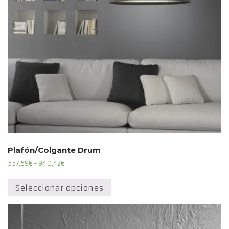
Plafón/Colgante Drum
Rango
557,59
€
-
940,42
€
de
Este
precios:
producto
Seleccionar opciones
desde
tiene
557,59€
múltiples
hasta
variantes.
940,42€