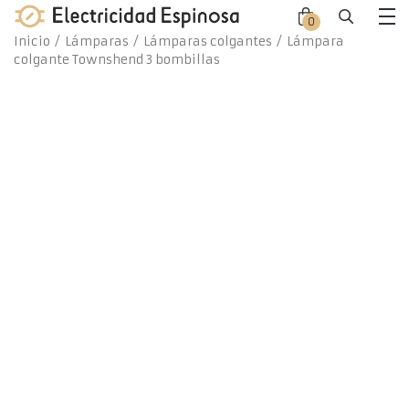
Skip
0
Close
Close
to
Me
Inicio
/
Lámparas
/
Lámparas colgantes
/ Lámpara
offca
offca
content
colgante Townshend 3 bombillas
men
cart