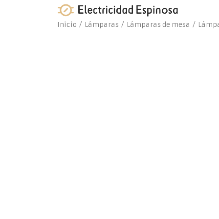
Skip
to
Inicio
/
Lámparas
/
Lámparas de mesa
/ Lámpa
content