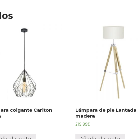
dos
ara colgante Carlton
Lámpara de pie Lantada
a
madera
219,99
€
dir al carrito
Añadir al carrito