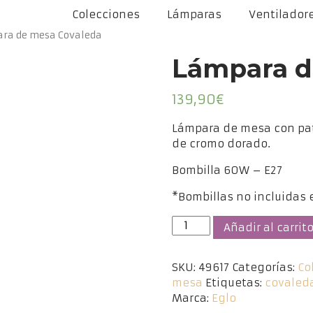
Colecciones
Lámparas
Ventilador
ra de mesa Covaleda
Lámpara d
139,90
€
Lámpara de mesa con pat
de cromo dorado.
Bombilla 60W – E27
*Bombillas no incluidas e
Lámpara
Añadir al carrit
de
mesa
SKU:
49617
Categorías:
Co
Covaleda
mesa
Etiquetas:
covaled
cantidad
Marca:
Eglo