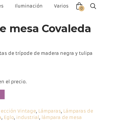
es
Iluminación
Varios
Close
Close
0
offca
offca
men
cart
e mesa Covaleda
as de trípode de madera negra y tulipa
n el precio.
o
lección Vintage
,
Lámparas
,
Lámparas de
a
,
Eglo
,
industrial
,
lámpara de mesa