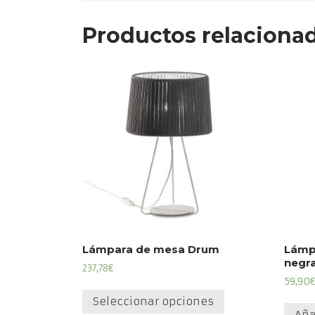
Productos relaciona
Lámpara de mesa Drum
Lámp
negr
237,78
€
59,90
€
Este
producto
Seleccionar opciones
Aña