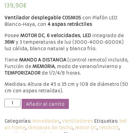
139,90
€
Ventilador desplegable COSMOS
con Plafón LED
Blanco-Haya, con
4 aspas retráctiles
Posee
MOTOR DC
,
6 velocidades
,
LED
integrado de
36W
y 3 temperaturas de luz (3000-4000-6000K)
luz cálida, blanco natural y blanco frío.
Tiene
MANDO A DISTANCIA
(control remoto) incluido,
Función de
MEMORIA
, modo de verano/invierno y
TEMPORIZADOR
de 1/2/4/8 horas.
Medidas: Altura de 45 o 35 cm y 108 de diámetro (50
cm con aspas retraídas).
Ventilador
Añadir al carrito
desplegable
COSMOS
Categorías:
Novedades
,
Ventiladores
Etiquetas:
bel
LED
air home
,
lámparas de techo
,
Motor DC
,
retráctil
,
color