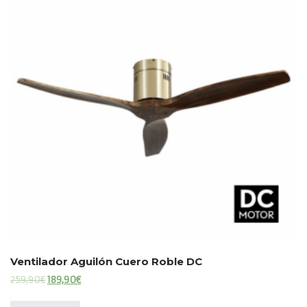
Ventilador Aguilón Cuero Roble DC
El
El
259,90
€
189,90
€
precio
precio
original
actual