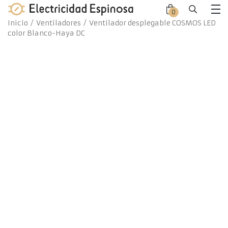
Skip
0
Close
Close
to
Me
Inicio
/
Ventiladores
/ Ventilador desplegable COSMOS LED
offca
offca
content
color Blanco-Haya DC
men
cart