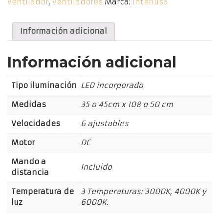
ventilador
,
ventiladores
Marca:
Interlusa
Blanco-
Haya
DC
Información adicional
cantidad
Información adicional
Tipo iluminación
LED incorporado
Medidas
35 o 45cm x 108 o 50 cm
Velocidades
6 ajustables
Motor
DC
Mando a
Incluido
distancia
Temperatura de
3 Temperaturas: 3000K, 4000K y
luz
6000K.