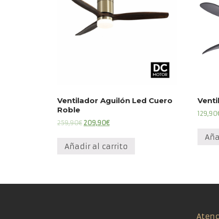
Ventilador Aguilón Led Cuero
Vent
Roble
129,90
El
El
259,90
€
209,90
€
precio
precio
Aña
original
actual
Añadir al carrito
era:
es:
259,90€.
209,90€.
Atenc