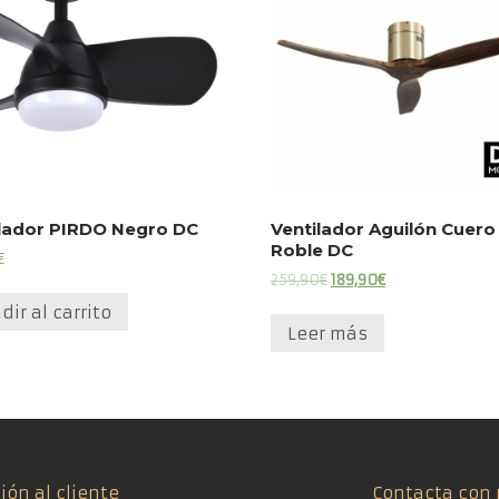
ilador PIRDO Negro DC
Ventilador Aguilón Cuero
Roble DC
€
El
El
259,90
€
189,90
€
precio
precio
dir al carrito
original
actual
Leer más
era:
es:
259,90€.
189,90€.
ión al cliente
Contacta con 