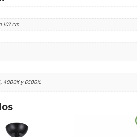
o 107 cm
, 4000K y 6500K.
dos