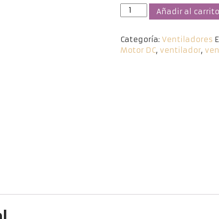
Ventilador
Añadir al carrit
KILIM
Blanco
Categoría:
Ventiladores
E
/
Motor DC
,
ventilador
,
ven
Haya
DC
cantidad
l