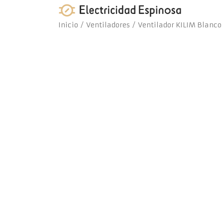
Skip
to
Inicio
/
Ventiladores
/ Ventilador KILIM Blanco
content