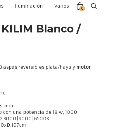
es
Iluminación
Varios
Close
Close
0
offca
offca
men
cart
 KILIM Blanco /
 3 aspas reversibles plata/haya y
motor
no,
stable.
o con una potencia de 18 w, 1800
luz 3000|4000|6500K.
.40xD.107cm