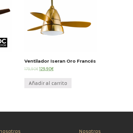
Ventilador Iseran Oro Francés
El
El
179,90
€
129,90
€
precio
precio
original
actual
Añadir al carrito
era:
es:
179,90€.
129,90€.
nosotros
Nosotros