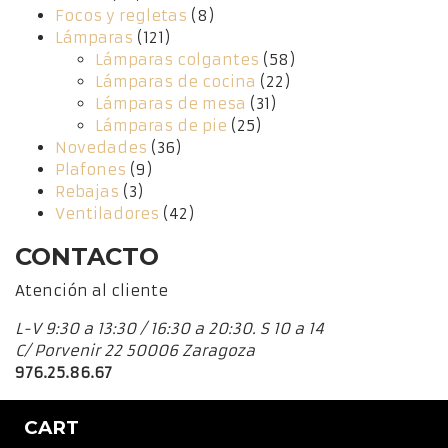
Focos y regletas
(8)
Lámparas
(121)
Lámparas colgantes
(58)
Lámparas de cocina
(22)
Lámparas de mesa
(31)
Lámparas de pie
(25)
Novedades
(36)
Plafones
(9)
Rebajas
(3)
Ventiladores
(42)
CONTACTO
Atención al cliente
L-V 9:30 a 13:30 / 16:30 a 20:30. S 10 a 14
C/ Porvenir 22 50006 Zaragoza
976.25.86.67
CART