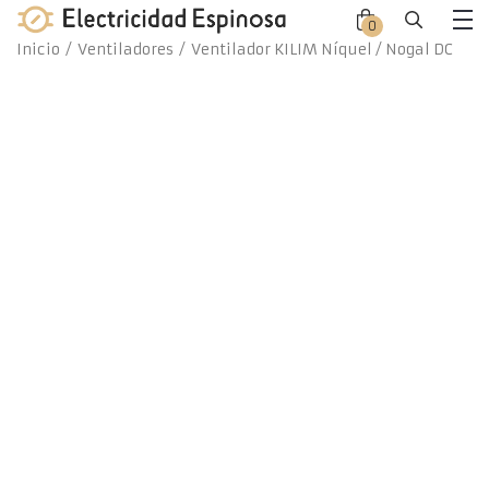
Skip
0
Close
Close
to
Me
Inicio
/
Ventiladores
/ Ventilador KILIM Níquel / Nogal DC
offca
offca
content
men
cart