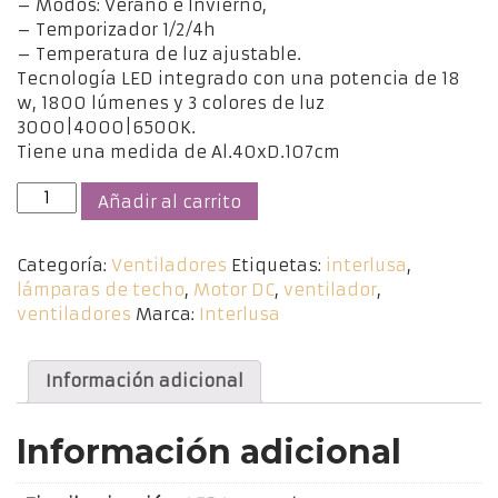
– Modos: Verano e Invierno,
– Temporizador 1/2/4h
– Temperatura de luz ajustable.
Tecnología LED integrado con una potencia de 18
w, 1800 lúmenes y 3 colores de luz
3000|4000|6500K.
Tiene una medida de Al.40xD.107cm
Ventilador
Añadir al carrito
KILIM
Níquel
Categoría:
Ventiladores
Etiquetas:
interlusa
,
/
lámparas de techo
,
Motor DC
,
ventilador
,
Nogal
ventiladores
Marca:
Interlusa
DC
cantidad
Información adicional
Información adicional