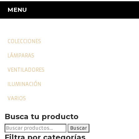
MENU
COLECCIONES
LÁMPARAS
VENTILADORES
ILUMINACIÓN
VARIOS
Busca tu producto
Buscar
Buscar
por:
Filtra por categorías