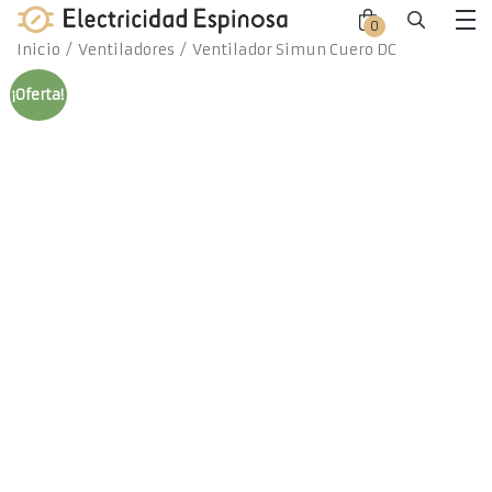
Skip
0
Close
Close
to
Me
Inicio
/
Ventiladores
/ Ventilador Simun Cuero DC
offca
offca
content
men
cart
¡Oferta!