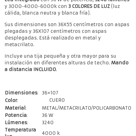
y 3000-4000-6000k con
3 COLORES DE LUZ
(luz
cálida, blanca neutra y blanca fría).
Sus dimensiones son 36X55 centímetros con aspas
plegadas y 36X107 centímetros con aspas
desplegadas. Está realizado en metal y
metacrilato.
Incluye una tija pequeña y otra mayor para su
instalación en diferentes alturas de techo.
Mando
a distancia INCLUIDO
.
Dimensiones
:
36×107
CUERO
Color
:
Material
:
METAL/METACRILATO/POLICARBONATO
Potencia
:
36 W
Lúmenes
:
3240
Temperatura
4000 k