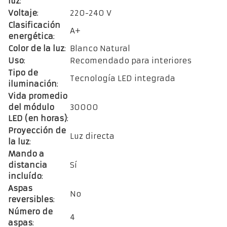
luz
:
Voltaje
:
220-240 V
Clasificación
A+
energética
:
Color de la luz
:
Blanco Natural
Uso
:
Recomendado para interiores
Tipo de
Tecnología LED integrada
iluminación
:
Vida promedio
del módulo
30000
LED (en horas)
:
Proyección de
Luz directa
la luz
:
Mando a
distancia
Sí
incluído
:
Aspas
No
reversibles
:
Número de
4
aspas
: