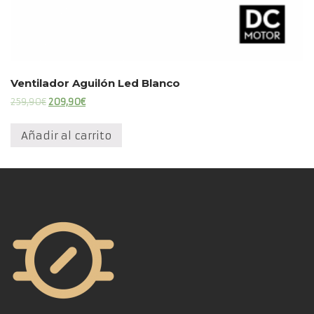
Ventilador Aguilón Led Blanco
El
El
259,90
€
209,90
€
precio
precio
original
actual
Añadir al carrito
era:
es:
259,90€.
209,90€.