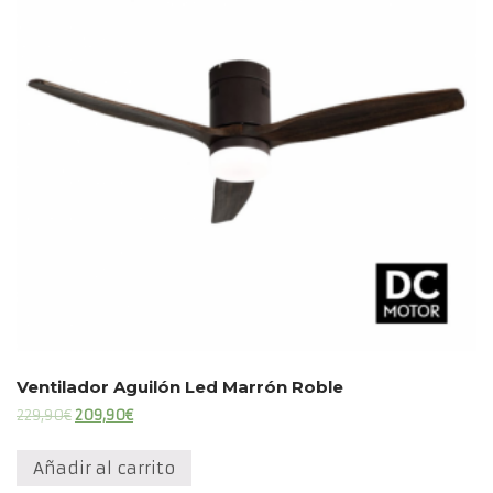
Ventilador Aguilón Led Marrón Roble
El
El
229,90
€
209,90
€
precio
precio
original
actual
Añadir al carrito
era:
es: