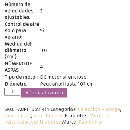
Número de
velocidades
3
ajustables
:
Control de aire
solo para
Si
verano
:
Medida del
diámetro
107
(cm.)
:
NÚMERO DE
4
ASPAS
:
Tipo de motor
:
DC motor silencioso
Diámetro
:
Pequeño: Hasta 107 cm
Ventilador
Añadir al carrito
Simun
Cuero
SKU:
FABRI119591414
Categorías:
Colección Vintage
,
DC
Novedades
,
Ventiladores
Etiquetas:
Motor DC
,
cantidad
ventilador
,
ventiladores
Marca:
Fabrilamp