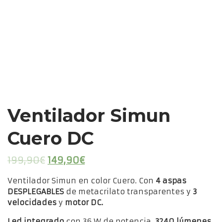
Ventilador Simun
Cuero DC
El
El
199,90
€
149,90
€
precio
precio
Ventilador Simun en color Cuero. Con
4 aspas
original
actual
DESPLEGABLES
de metacrilato transparentes y
3
era:
es:
velocidades
y
motor DC.
199,90€.
149,90€.
Led integrado
con 36 W de potencia,
3240 lúmenes