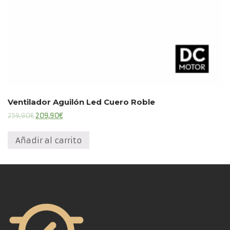
Ventilador Aguilón Led Cuero Roble
El
El
259,90
€
209,90
€
precio
precio
original
actual
Añadir al carrito
era:
es:
259,90€.
209,90€.