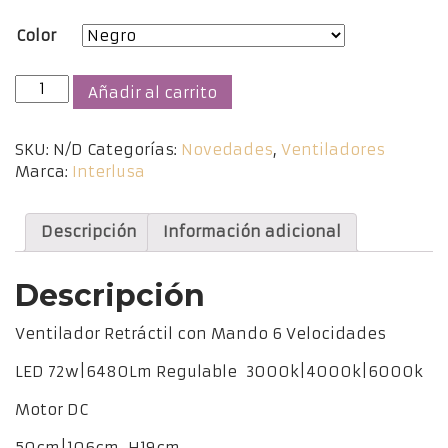
hasta
Color
159,90€
Ventilador
Añadir al carrito
Retráctil
SLIM
SKU:
N/D
Categorías:
Novedades
,
Ventiladores
cantidad
Marca:
Interlusa
Descripción
Información adicional
Descripción
Ventilador Retráctil con Mando 6 Velocidades
LED 72w|6480Lm Regulable 3000k|4000k|6000k
Motor DC
50cm|106cm H19cm