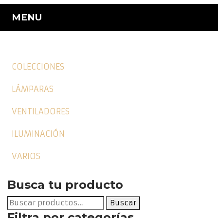
MENU
COLECCIONES
LÁMPARAS
VENTILADORES
ILUMINACIÓN
VARIOS
Busca tu producto
Buscar
Buscar
por:
Filtra por categorías