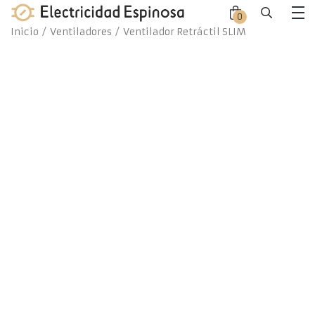
Skip
0
Close
Close
to
Me
Inicio
/
Ventiladores
/ Ventilador Retráctil SLIM
offca
offca
content
men
cart