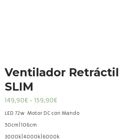
Ventilador Retráctil
SLIM
Rango
149,90
€
-
159,90
€
de
LED 72w Motor DC con Mando
precios:
50cm|106cm
desde
149,90€
3000k|4000k|6000k